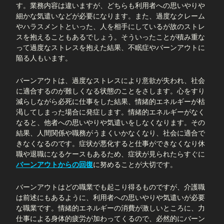
す。業務内容は違いますが、どちらも利用者への思いやりや
細かな気遣いなどが必要になります。また、過度なクレーム
やハラスメントといった、人を相手にしているが故のストレ
スを抱えることもあるでしょう。そういったことが積み重な
って過度なストレスを抱えた結果、不眠症やバーンアウトに
陥る人もいます。
バーンアウトは、過度なストレスにより意欲が失われ、社会
に適合するのが難しくなる状態のことをさします。心をすり
減らしながら必死に仕事をした結果、情緒的エネルギーが枯
渇してしまった場合に発症します。情緒的エネルギーがなく
なると、他者への思いやりや気遣いをしなくなります。その
結果、人間関係や職務がうまくいかなくなり、社会に適合で
きなくなるのです。症状が悪化すると仕事ができなくなり休
職や退職になるケースもあるため、症状が見られたらすぐに
バーンアウトからの回復
に努めることが大切です。
バーンアウトはどの職業でも起こり得るものですが、介護職
は前述にもあるように、利用者への思いやりや気遣いが必要
な職業です。情緒的エネルギーの消費が激しいところに、力
仕事による身体的疲労が加わってくるので、必然的にバーン