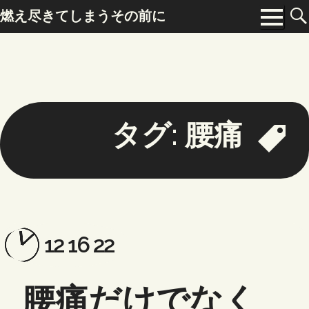
Skip
燃え尽きてしまうその前に
to
Menu
content
タグ:
腰痛
Posted
Updated
12 16 22
on:
on:
腰痛だけでなく